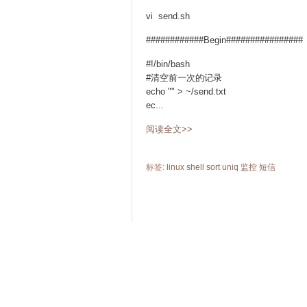
vi send.sh
############Begin################
#!/bin/bash
#清空前一次的记录
echo "" > ~/send.txt
ec...
阅读全文>>
标签:
linux
shell
sort
uniq
监控
短信