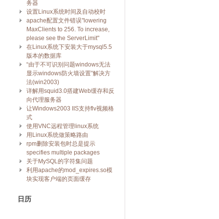
务器
设置Linux系统时间及自动校时
apache配置文件错误"lowering
MaxClients to 256. To increase,
please see the ServerLimit"
在Linux系统下安装大于mysql5.5
版本的数据库
“由于不可识别问题windows无法
显示windows防火墙设置”解决方
法(win2003)
详解用squid3.0搭建Web缓存和反
向代理服务器
让Windows2003 IIS支持flv视频格
式
使用VNC远程管理linux系统
用Linux系统做策略路由
rpm删除安装包时总是提示
specifies multiple packages
关于MySQL的字符集问题
利用apache的mod_expires.so模
块实现客户端的页面缓存
日历